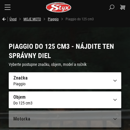
Styx.sk
Úvod
MOJE MOTO
Piaggio
Piaggio do 125 cm3
PIAGGIO DO 125 CM3 - NÁJDITE TEN
SPRÁVNY DIEL
Vyberte postupne značku, objem, model a ročník
Značka
Piaggio
Objem
Do 125 cm3
Motorka