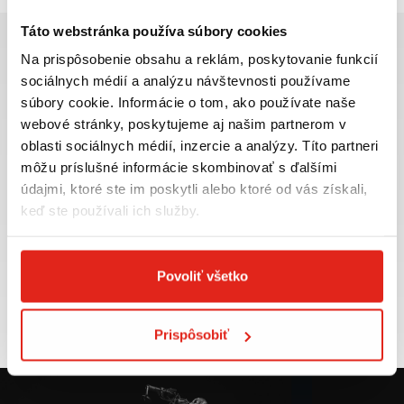
Táto webstránka používa súbory cookies
Na prispôsobenie obsahu a reklám, poskytovanie funkcií
sociálnych médií a analýzu návštevnosti používame
súbory cookie. Informácie o tom, ako používate naše
Najväčší výber moto
Doprava ZADARMO pre
webové stránky, poskytujeme aj našim partnerom v
príslušenstva ihneď k
objednávky nad 50€ v rámci
oblasti sociálnych médií, inzercie a analýzy. Títo partneri
odberu
SR
môžu príslušné informácie skombinovať s ďalšími
VIAC INFO
VIAC INFO
údajmi, ktoré ste im poskytli alebo ktoré od vás získali,
keď ste používali ich služby.
Povoliť všetko
Tovar NA SKLADE
Výmena veľkosti
expedujeme do 24 hod.
ZADARMO do 30 dní
VIAC INFO
VIAC INFO
Prispôsobiť