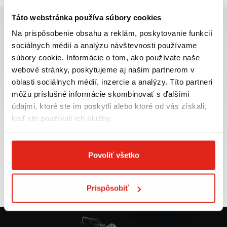
Táto webstránka používa súbory cookies
Na prispôsobenie obsahu a reklám, poskytovanie funkcií
sociálnych médií a analýzu návštevnosti používame
súbory cookie. Informácie o tom, ako používate naše
Najväčší výber moto
Doprava ZADARMO pre
webové stránky, poskytujeme aj našim partnerom v
príslušenstva ihneď k
objednávky nad 50€ v rámci
oblasti sociálnych médií, inzercie a analýzy. Títo partneri
odberu
SR
môžu príslušné informácie skombinovať s ďalšími
VIAC INFO
VIAC INFO
údajmi, ktoré ste im poskytli alebo ktoré od vás získali,
keď ste používali ich služby.
Povoliť všetko
Tovar NA SKLADE
Výmena veľkosti
expedujeme do 24 hod.
ZADARMO do 30 dní
VIAC INFO
VIAC INFO
Prispôsobiť