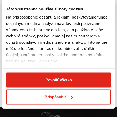
Táto webstránka používa súbory cookies
Na prispôsobenie obsahu a reklám, poskytovanie funkcií
sociálnych médií a analýzu návštevnosti používame
súbory cookie. Informácie o tom, ako používate naše
Najväčší výber moto
Doprava ZADARMO pre
webové stránky, poskytujeme aj našim partnerom v
príslušenstva ihneď k
objednávky nad 50€ v rámci
oblasti sociálnych médií, inzercie a analýzy. Títo partneri
odberu
SR
môžu príslušné informácie skombinovať s ďalšími
VIAC INFO
VIAC INFO
údajmi, ktoré ste im poskytli alebo ktoré od vás získali,
keď ste používali ich služby.
Povoliť všetko
Tovar NA SKLADE
Výmena veľkosti
expedujeme do 24 hod.
ZADARMO do 30 dní
VIAC INFO
VIAC INFO
Prispôsobiť