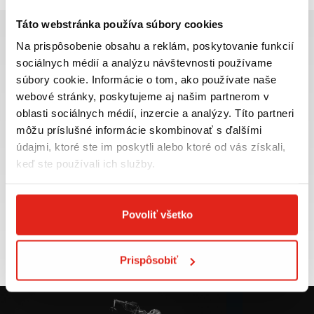
Táto webstránka používa súbory cookies
Na prispôsobenie obsahu a reklám, poskytovanie funkcií
sociálnych médií a analýzu návštevnosti používame
súbory cookie. Informácie o tom, ako používate naše
Najväčší výber moto
Doprava ZADARMO pre
webové stránky, poskytujeme aj našim partnerom v
príslušenstva ihneď k
objednávky nad 50€ v rámci
oblasti sociálnych médií, inzercie a analýzy. Títo partneri
odberu
SR
môžu príslušné informácie skombinovať s ďalšími
VIAC INFO
VIAC INFO
údajmi, ktoré ste im poskytli alebo ktoré od vás získali,
keď ste používali ich služby.
Povoliť všetko
Tovar NA SKLADE
Výmena veľkosti
expedujeme do 24 hod.
ZADARMO do 30 dní
VIAC INFO
VIAC INFO
Prispôsobiť