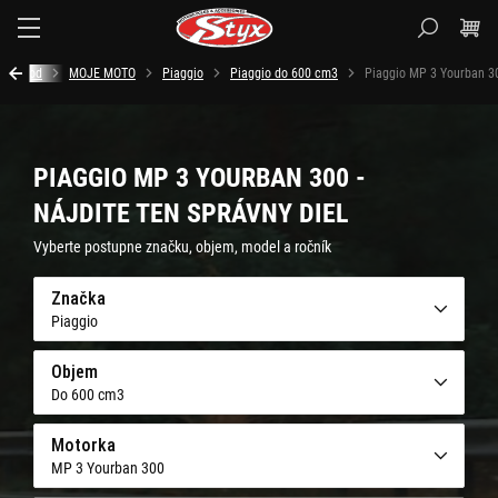
Styx.sk
Úvod
MOJE MOTO
Piaggio
Piaggio do 600 cm3
Piaggio MP 3 Yourban 3
PIAGGIO MP 3 YOURBAN 300 -
NÁJDITE TEN SPRÁVNY DIEL
Vyberte postupne značku, objem, model a ročník
Značka
Piaggio
Objem
Do 600 cm3
Motorka
MP 3 Yourban 300