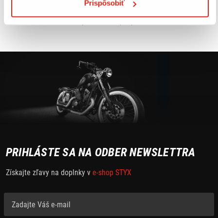
Prispôsobiť
Nový motocykel, Možný odpočet DPH, predaj na leasing, splátky, úver,
Možná aj výmena za starší motocykel, 2 roky záruka, v cene motocykla
vernostná karta ktorá zaručuje zľavu na doplnky, servis a oblečenie 10%
PRIHLÁSTE SA NA ODBER NEWSLETTRA
Získajte zľavy na doplnky v
e-shop STYX