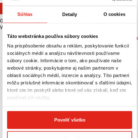
Financovanie
Súhlas
Detaily
O cookies
Objem motora (cm3):
125
Výkon (kW):
6.2
Táto webstránka používa súbory cookies
Značka: Yamaha
Na prispôsobenie obsahu a reklám, poskytovanie funkcií
VIAC O PRODUKTE
sociálnych médií a analýzu návštevnosti používame
súbory cookie. Informácie o tom, ako používate naše
Popis a parametre
webové stránky, poskytujeme aj našim partnerom v
oblasti sociálnych médií, inzercie a analýzy. Títo partneri
YAMAHA D´ELIGHT 125 ČERVENÁ AKCIA V CENE DOPLNKY
môžu príslušné informácie skombinovať s ďalšími údajmi,
ktoré ste im poskytli alebo ktoré od vás získali, keď ste
Pôvodná cena 2990€ + doplnky
Givi drziak kufra SR2134 – 94,95€
používali ich služby.
Givi kufor B29N2 – 59,95€
Plachta oxford Aquatex CV201 – 27,95
Motolekárnička 59004 – 12,95
Práca 1H– 55€
Povoliť všetko
Doplnky spolu 250,80€
CELKOM 3240,80 €