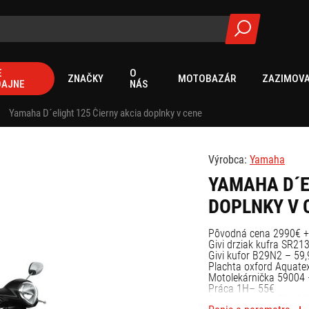
E
O
ZNAČKY
MOTOBAZÁR
ZAZIMOVA
DAJNE
NÁS
Yamaha D´elight 125 Čierny akcia doplnky v cene
Výrobca:
Yamaha
YAMAHA D´E
DOPLNKY V 
Pôvodná cena 2990€ +
Givi drziak kufra SR21
Givi kufor B29N2 – 59
Plachta oxford Aquate
Motolekárnička 59004 
Práca 1H– 55€
Doplnky spolu 250,80€