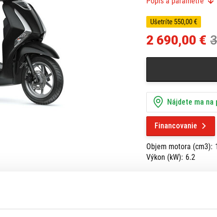
Popis a parametre
CELKOM 3240,80 €
Nový motocykel, Možný 
Ušetríte 550,00 €
aj výmena za starší mo
karta ktorá zaručuje zľ
2 690,00 €
3
Nájdete ma na 
Financovanie
Objem motora (cm3):
Výkon (kW):
6.2