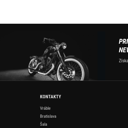
PR
NE
Získ
KONTAKTY
Vráble
Bratislava
Šala