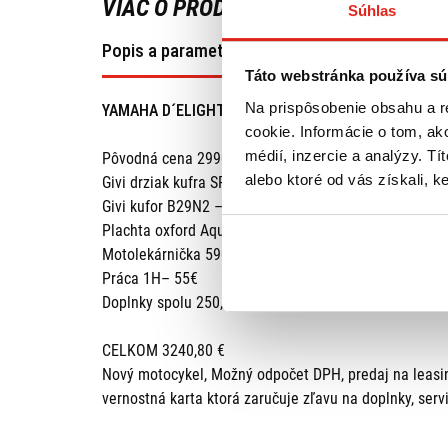
VIAC O PRODUKTE
Súhlas
Popis a parametre
Táto webstránka používa sú
Na prispôsobenie obsahu a r
YAMAHA D´ELIGHT 125 ČIERNY AKCIA DOPLNKY V 
cookie. Informácie o tom, ak
médií, inzercie a analýzy. Tí
Pôvodná cena 2990€ + doplnky
alebo ktoré od vás získali, ke
Givi drziak kufra SR2134 – 94,95€
Givi kufor B29N2 – 59,95€
Plachta oxford Aquatex CV201 – 27,95
Motolekárnička 59004 – 12,95
Práca 1H– 55€
Doplnky spolu 250,80€
CELKOM 3240,80 €
Nový motocykel, Možný odpočet DPH, predaj na leasing
vernostná karta ktorá zaručuje zľavu na doplnky, serv