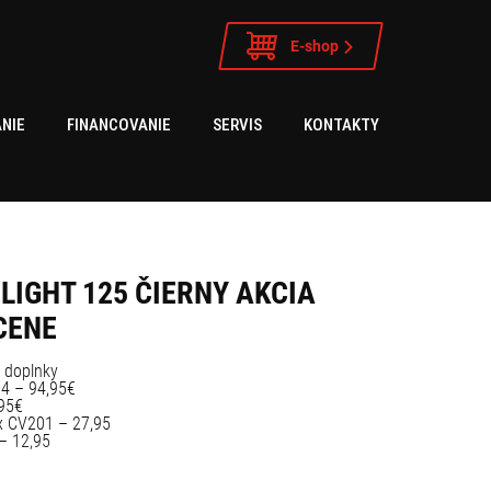
E-shop
NIE
FINANCOVANIE
SERVIS
KONTAKTY
LIGHT 125 ČIERNY AKCIA
CENE
 doplnky
34 – 94,95€
,95€
x CV201 – 27,95
– 12,95