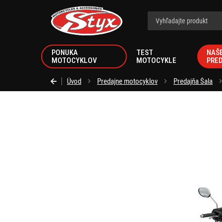
Styx.sk
PONUKA
TEST
NAŠ
MOTOCYKLOV
MOTOCYKLE
PRE
Úvod
Predajne motocyklov
Predajňa Šala