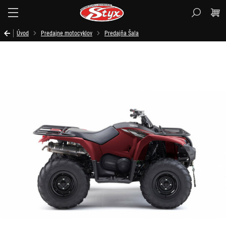
Styx.sk
Úvod
Predajne motocyklov
Predajňa Šala