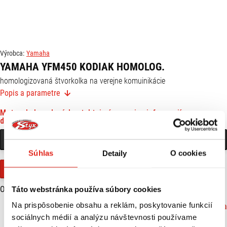
Výrobca:
Yamaha
YAMAHA YFM450 KODIAK HOMOLOG.
homologizovaná štvorkolka na verejne komuinikácie
Popis a parametre
Motocykel predaný, kontaktuj nás pre viac informacií o
dostupnosti
KONTAKTOVAŤ PREDAJŇU
Súhlas
Detaily
O cookies
Pozri alternatívy
Objem motora (cm3):
Táto webstránka používa súbory cookies
421
Na prispôsobenie obsahu a reklám, poskytovanie funkcií
Značka: Yamaha
VIAC O PRODUKTE
sociálnych médií a analýzu návštevnosti používame