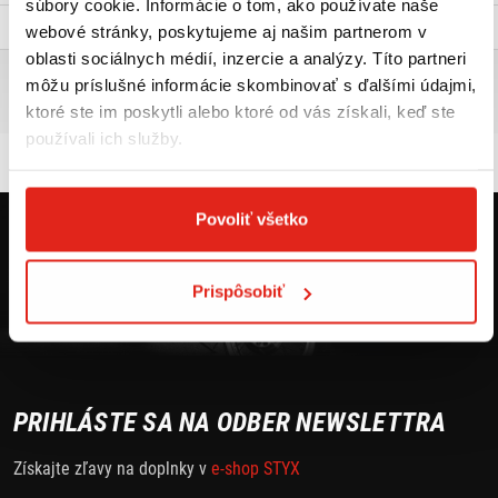
súbory cookie. Informácie o tom, ako používate naše
Popis a parametre
webové stránky, poskytujeme aj našim partnerom v
oblasti sociálnych médií, inzercie a analýzy. Títo partneri
YAMAHA YFM450 KODIAK HOMOLOG.
môžu príslušné informácie skombinovať s ďalšími údajmi,
ktoré ste im poskytli alebo ktoré od vás získali, keď ste
homologizovaná štvorkolka na verejne komuinikácie
používali ich služby.
Povoliť všetko
Prispôsobiť
PRIHLÁSTE SA NA ODBER NEWSLETTRA
Získajte zľavy na doplnky v
e-shop STYX