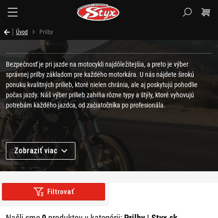
Styx.sk
Úvod
Prilby
Bezpečnosť je pri jazde na motocykli najdôležitejšia, a preto je výber
správnej prilby základom pre každého motorkára. U nás nájdete širokú
ponuku kvalitných prilieb, ktoré nielen chránia, ale aj poskytujú pohodlie
počas jazdy. Náš výber prilieb zahŕňa rôzne typy a štýly, ktoré vyhovujú
potrebám každého jazdca, od začiatočníka po profesionála.
Vybrať si môžete rovnako aj z našej širokej ponuky
oblečenia na motorku
,
batožiny,
elektroniky,
náhradných dielov na motorky
či
moto kozmetiky
.
Zobraziť viac
AKO SI VYBRAŤ SPRÁVNY TYP
PRILBY NA MOTORKU?
Filtrovať
Pri výbere prilby na motorku je najdôležitejšie zvážiť bezpečnosť, pohodlie a
účel jej používania. Rôzne typy prilieb ponúkajú rôzne výhody, ktoré závisia
od toho, aký typ jazdy plánujete. Pri výbere by ste mali brať do úvahy tieto
Našli sme
0
produktov v kategórii:
Prilby | Styx.sk