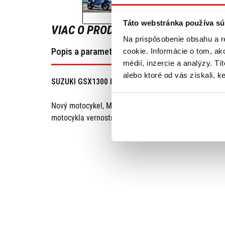
Táto webstránka používa sú
VIAC O PRODUKTE
Na prispôsobenie obsahu a r
Popis a parametre
cookie. Informácie o tom, ak
médií, inzercie a analýzy. Tí
alebo ktoré od vás získali, ke
SUZUKI GSX1300 HAYABUSA PEARL VIGOR BLUE SPE
Nový motocykel, Možný odpočet DPH, predaj na leasing
motocykla vernostná karta ktorá zaručuje zľavu na do