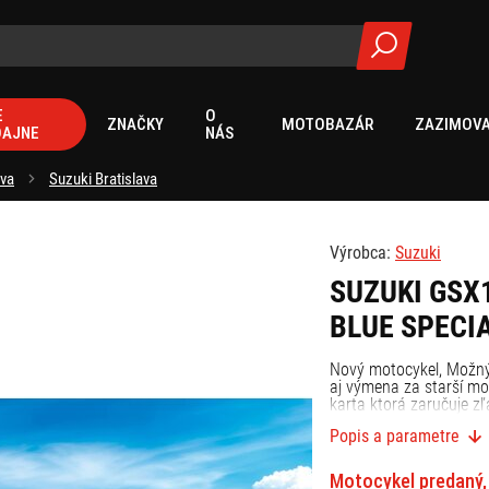
E
O
ZNAČKY
MOTOBAZÁR
ZAZIMOVA
DAJNE
NÁS
ava
Suzuki Bratislava
Výrobca:
Suzuki
SUZUKI GSX
BLUE SPECIA
Nový motocykel, Možný 
aj výmena za starší mo
karta ktorá zaručuje zľ
Popis a parametre
Motocykel predaný, 