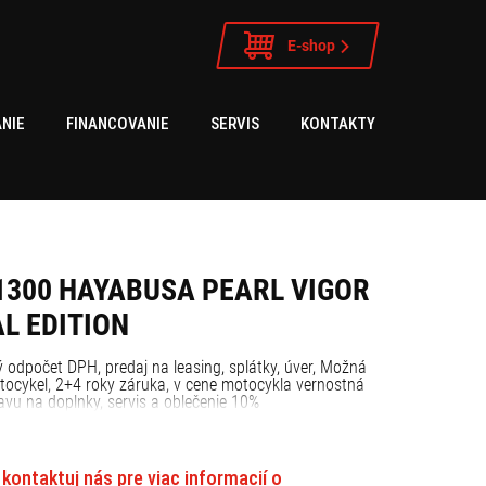
E-shop
NIE
FINANCOVANIE
SERVIS
KONTAKTY
1300 HAYABUSA PEARL VIGOR
L EDITION
odpočet DPH, predaj na leasing, splátky, úver, Možná
tocykel, 2+4 roky záruka, v cene motocykla vernostná
avu na doplnky, servis a oblečenie 10%
kontaktuj nás pre viac informacií o