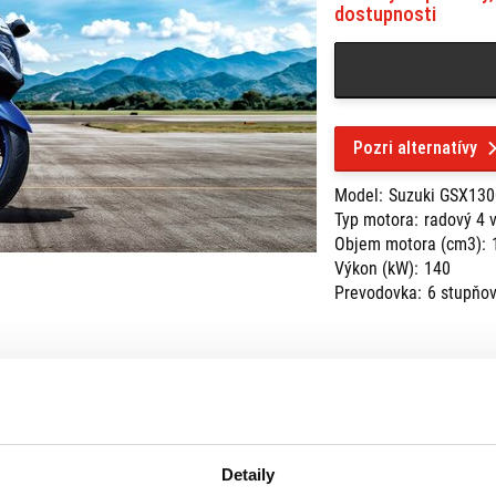
dostupnosti
Pozri alternatívy
Model:
Suzuki GSX13
Typ motora:
radový 4 
Objem motora (cm3):
Výkon (kW):
140
Prevodovka:
6 stupňo
Detaily