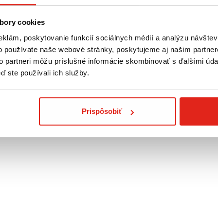
bory cookies
eklám, poskytovanie funkcií sociálnych médií a analýzu návšte
o používate naše webové stránky, poskytujeme aj našim partner
to partneri môžu príslušné informácie skombinovať s ďalšími údaj
ď ste používali ich služby.
CIAL EDITION
, splátky, úver, Možná aj výmena za starší motocykel, 2+4 roky záruk
Prispôsobiť
plnky, servis a oblečenie 10%