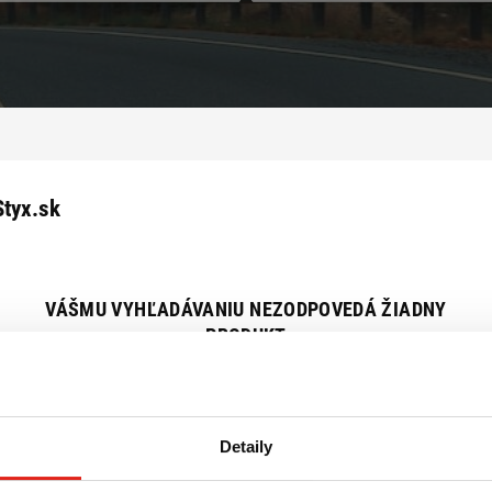
Styx.sk
VÁŠMU VYHĽADÁVANIU NEZODPOVEDÁ ŽIADNY
PRODUKT
Zrušiť všetky filtre
Detaily