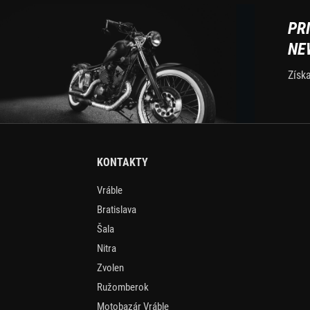
PR
NE
Získ
KONTAKTY
Vráble
Bratislava
Šala
Nitra
Zvolen
Ružomberok
Motobazár Vráble