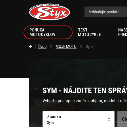
Styx.sk
PONUKA
TEST
NAŠ
MOTOCYKLOV
MOTOCYKLE
PRE
Úvod
MOJE MOTO
Sym
SYM - NÁJDITE TEN SPRÁ
Vyberte postupne značku, objem, model a roč
Značka
Ob
Sym