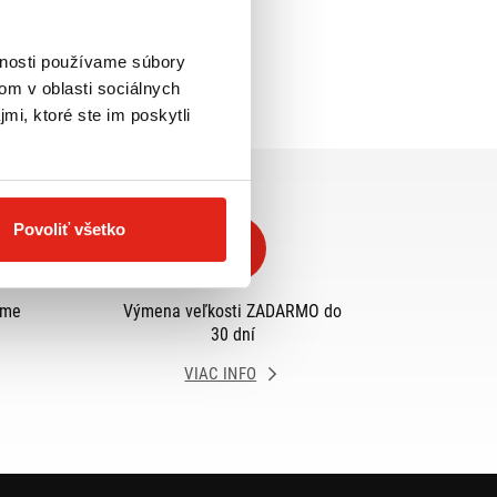
vnosti používame súbory
om v oblasti sociálnych
mi, ktoré ste im poskytli
Povoliť všetko
eme
Výmena veľkosti ZADARMO do
30 dní
VIAC INFO