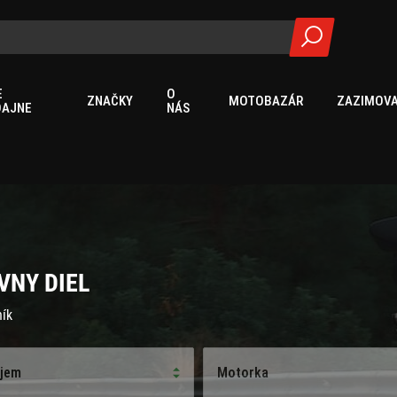
E
O
ZNAČKY
MOTOBAZÁR
ZAZIMOVA
DAJNE
NÁS
VNY DIEL
ník
jem
Motorka