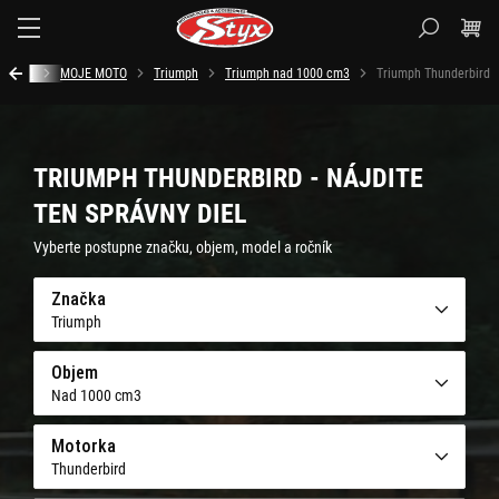
Styx.sk
Úvod
MOJE MOTO
Triumph
Triumph nad 1000 cm3
Triumph Thunderbird
TRIUMPH THUNDERBIRD - NÁJDITE
TEN SPRÁVNY DIEL
Vyberte postupne značku, objem, model a ročník
Značka
Triumph
Objem
Nad 1000 cm3
Motorka
Thunderbird