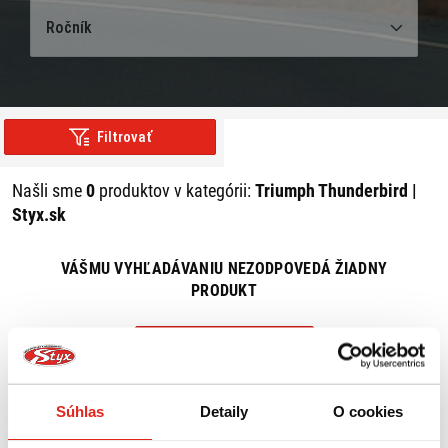
Ročník
Filtrovať
Našli sme
0
produktov v kategórii:
Triumph Thunderbird |
Styx.sk
VÁŠMU VYHĽADÁVANIU NEZODPOVEDÁ ŽIADNY
PRODUKT
ZRUŠIŤ VŠETKY FILTRE
Súhlas
Detaily
O cookies