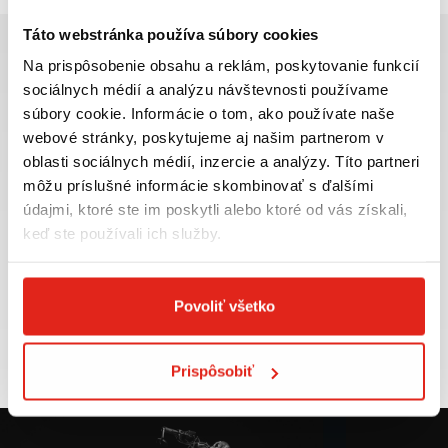
Táto webstránka používa súbory cookies
Na prispôsobenie obsahu a reklám, poskytovanie funkcií
sociálnych médií a analýzu návštevnosti používame
súbory cookie. Informácie o tom, ako používate naše
Najväčší výber moto
Doprava ZADARMO pre
webové stránky, poskytujeme aj našim partnerom v
príslušenstva ihneď k
objednávky nad 50€ v rámci
oblasti sociálnych médií, inzercie a analýzy. Títo partneri
odberu
SR
môžu príslušné informácie skombinovať s ďalšími
VIAC INFO
VIAC INFO
údajmi, ktoré ste im poskytli alebo ktoré od vás získali,
keď ste používali ich služby.
Povoliť všetko
Tovar NA SKLADE
Výmena veľkosti
expedujeme do 24 hod.
ZADARMO do 30 dní
VIAC INFO
VIAC INFO
Prispôsobiť