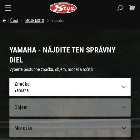
Styx.sk
Úvod
MOJE MOTO
Yamaha
YAMAHA - NÁJDITE TEN SPRÁVNY
DIEL
Vyberte postupne značku, objem, model a ročník
Značka
Yamaha
Objem
Motorka