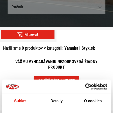
Ročník
Filtrovať
Našli sme
0
produktov v kategórii:
Yamaha | Styx.sk
VÁŠMU VYHĽADÁVANIU NEZODPOVEDÁ ŽIADNY
PRODUKT
ZRUŠIŤ VŠETKY FILTRE
Súhlas
Detaily
O cookies