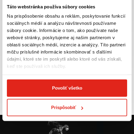
Táto webstránka používa súbory cookies
Na prispôsobenie obsahu a reklám, poskytovanie funkcií
sociálnych médií a analýzu návštevnosti používame
súbory cookie. Informácie o tom, ako používate naše
Najväčší výber moto
Doprava ZADARMO pre
webové stránky, poskytujeme aj našim partnerom v
príslušenstva ihneď k
objednávky nad 50€ v rámci
odberu
SR
oblasti sociálnych médií, inzercie a analýzy. Títo partneri
môžu príslušné informácie skombinovať s ďalšími
VIAC INFO
VIAC INFO
údajmi, ktoré ste im poskytli alebo ktoré od vás získali,
keď ste používali ich služby.
Tovar NA SKLADE
Výmena veľkosti
Povoliť všetko
expedujeme do 24 hod.
ZADARMO do 30 dní
VIAC INFO
VIAC INFO
Prispôsobiť