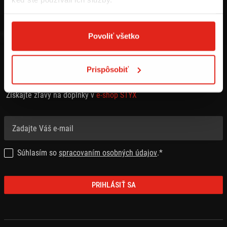
Povoliť všetko
Prispôsobiť
PRIHLÁSTE SA NA ODBER NEWSLETTRA
Získajte zľavy na doplnky v
e-shop STYX
Súhlasím so
spracovaním osobných údajov
.*
PRIHLÁSIŤ SA