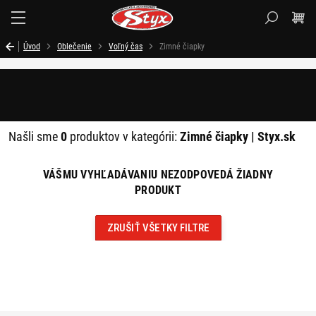
Styx.sk
Úvod
Oblečenie
Voľný čas
Zimné čiapky
Filtrovať
Našli sme
0
produktov v kategórii:
Zimné čiapky | Styx.sk
VÁŠMU VYHĽADÁVANIU NEZODPOVEDÁ ŽIADNY
PRODUKT
ZRUŠIŤ VŠETKY FILTRE