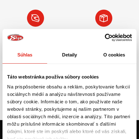
Najväčší výber moto
Doprava ZADARMO pre
príslušenstva ihneď k
objednávky nad 50€ v rámci
odberu
SR
Súhlas
Detaily
O cookies
VIAC INFO
VIAC INFO
Táto webstránka používa súbory cookies
Na prispôsobenie obsahu a reklám, poskytovanie funkcií
Tovar NA SKLADE
Výmena veľkosti
sociálnych médií a analýzu návštevnosti používame
expedujeme do 24 hod.
ZADARMO do 30 dní
súbory cookie. Informácie o tom, ako používate naše
VIAC INFO
VIAC INFO
webové stránky, poskytujeme aj našim partnerom v
oblasti sociálnych médií, inzercie a analýzy. Títo partneri
môžu príslušné informácie skombinovať s ďalšími
údajmi, ktoré ste im poskytli alebo ktoré od vás získali,
keď ste používali ich služby.