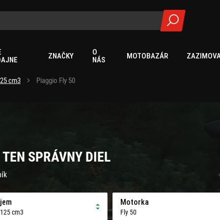
E
O
ZNAČKY
MOTOBAZÁR
ZAZIMOVA
DAJNE
NÁS
125 cm3
Piaggio Fly 50
E TEN SPRÁVNY DIEL
ník
jem
Motorka
 125 cm3
Fly 50