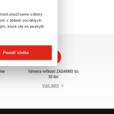
vnosti používame súbory
om v oblasti sociálnych
mi, ktoré ste im poskytli
Povoliť všetko
eme
Výmena veľkosti ZADARMO do
30 dní
VIAC INFO