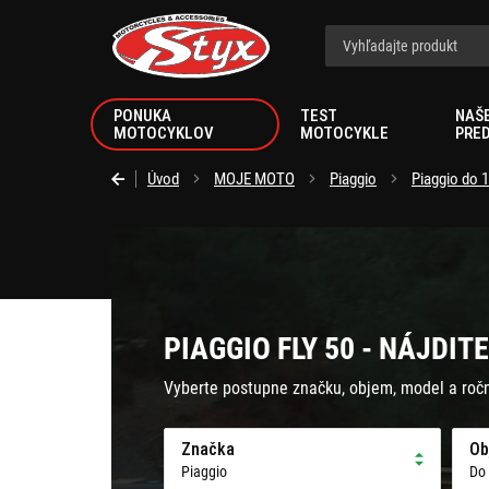
Styx.sk
PONUKA
TEST
NAŠ
MOTOCYKLOV
MOTOCYKLE
PRE
Úvod
MOJE MOTO
Piaggio
Piaggio do 
PIAGGIO FLY 50 - NÁJDIT
Vyberte postupne značku, objem, model a roč
Značka
Ob
Piaggio
Do