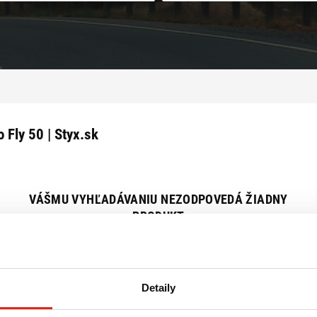
 Fly 50 | Styx.sk
VÁŠMU VYHĽADÁVANIU NEZODPOVEDÁ ŽIADNY
PRODUKT
Zrušiť všetky filtre
Detaily