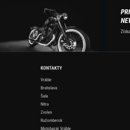
PR
NE
Získ
KONTAKTY
Vráble
Bratislava
Šala
Nitra
Zvolen
Ružomberok
Motobazár Vráble