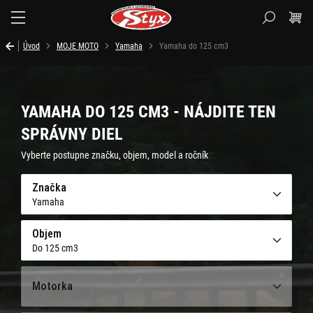
Styx.sk
Úvod
MOJE MOTO
Yamaha
Yamaha do 125 cm3
YAMAHA DO 125 CM3 - NÁJDITE TEN
SPRÁVNY DIEL
Vyberte postupne značku, objem, model a ročník
Značka
Yamaha
Objem
Do 125 cm3
Motorka