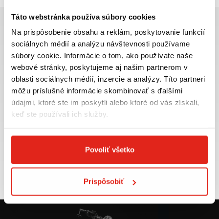
Táto webstránka používa súbory cookies
Na prispôsobenie obsahu a reklám, poskytovanie funkcií
sociálnych médií a analýzu návštevnosti používame
súbory cookie. Informácie o tom, ako používate naše
Najväčší výber moto
Doprava ZADARMO pre
webové stránky, poskytujeme aj našim partnerom v
príslušenstva ihneď k
objednávky nad 50€ v rámci
oblasti sociálnych médií, inzercie a analýzy. Títo partneri
odberu
SR
môžu príslušné informácie skombinovať s ďalšími
VIAC INFO
VIAC INFO
údajmi, ktoré ste im poskytli alebo ktoré od vás získali,
keď ste používali ich služby.
Povoliť všetko
Tovar NA SKLADE
Výmena veľkosti
expedujeme do 24 hod.
ZADARMO do 30 dní
VIAC INFO
VIAC INFO
Prispôsobiť