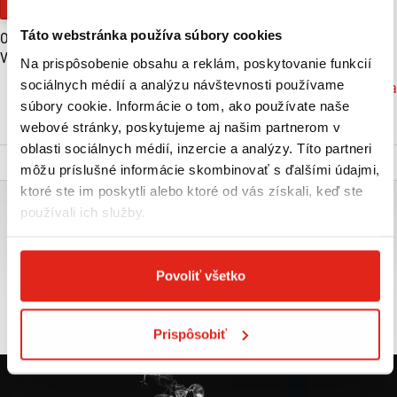
Financovanie
Táto webstránka používa súbory cookies
Objem motora (cm3):
321
Výkon (kW):
31
Na prispôsobenie obsahu a reklám, poskytovanie funkcií
sociálnych médií a analýzu návštevnosti používame
Značka: Yamaha
súbory cookie. Informácie o tom, ako používate naše
VIAC O PRODUKTE
webové stránky, poskytujeme aj našim partnerom v
oblasti sociálnych médií, inzercie a analýzy. Títo partneri
Popis a parametre
môžu príslušné informácie skombinovať s ďalšími údajmi,
ktoré ste im poskytli alebo ktoré od vás získali, keď ste
YAMAHA MT-03 - MODRÁ
používali ich služby.
Podrobné informácie o modely nájdete na stránke výrobcu:
https://www.yamaha-motor.eu/sk/sk/motorcycles/hyper-naked/pdp/mt-
Povoliť všetko
03/#2025-MT320-DPBMC
Prispôsobiť