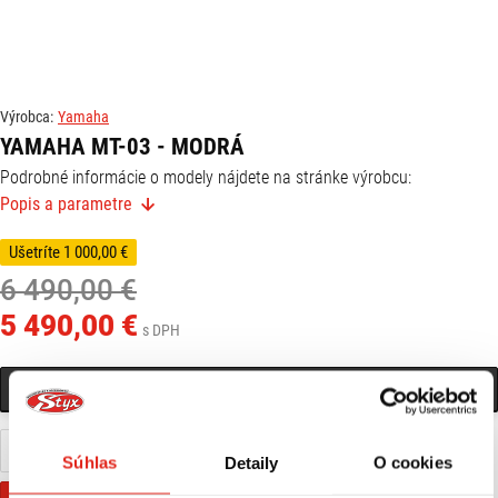
Výrobca:
Yamaha
YAMAHA MT-03 - MODRÁ
Podrobné informácie o modely nájdete na stránke výrobcu:
Popis a parametre
https://www.yamaha-motor.eu/sk/sk/motorcycles/hyper-
naked/pdp/mt-03/#2025-MT320-DPBMC
Ušetríte 1 000,00 €
6 490,00 €
5 490,00 €
s DPH
KONTAKTOVAŤ PREDAJŇU
Nájdete ma na pobočke Zvolen
0915 332 153
Súhlas
Detaily
O cookies