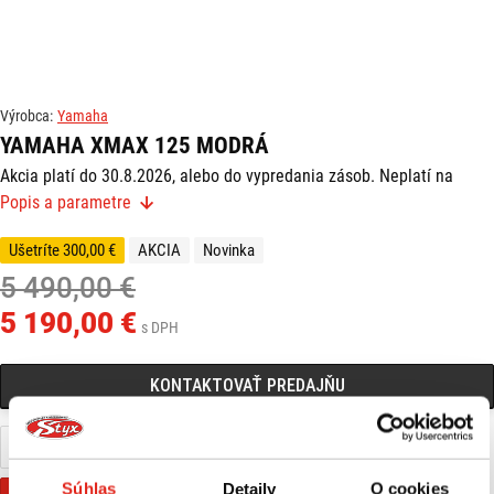
Výrobca:
Yamaha
YAMAHA XMAX 125 MODRÁ
Akcia platí do 30.8.2026, alebo do vypredania zásob. Neplatí na
demo motocykle alebo inak už zľavnené motocykle.
Popis a parametre
Podrobné informácie o modely nájdete na stránke výrobcu:
Ušetríte 300,00 €
AKCIA
Novinka
https://www.yamaha-motor.eu/sk/sk/scooters/sport/pdp/xmax-
125/#2026-XMAX125A-DPBMC
5 490,00 €
5 190,00 €
s DPH
KONTAKTOVAŤ PREDAJŇU
Nájdete ma na pobočke Zvolen
0915 332 153
Súhlas
Detaily
O cookies