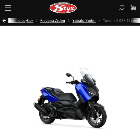
Styx.sk
Predajne motocyklov
Predajňa Zvolen
Yamaha Zvolen
Yamaha XMAX 125 mod