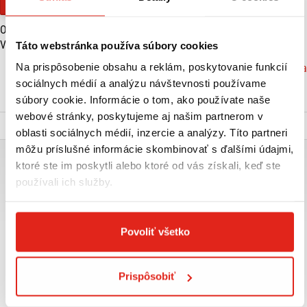
Financovanie
Objem motora (cm3):
125
Výkon (kW):
9
Táto webstránka používa súbory cookies
Na prispôsobenie obsahu a reklám, poskytovanie funkcií
Značka: Yamaha
sociálnych médií a analýzu návštevnosti používame
VIAC O PRODUKTE
súbory cookie. Informácie o tom, ako používate naše
webové stránky, poskytujeme aj našim partnerom v
Popis a parametre
oblasti sociálnych médií, inzercie a analýzy. Títo partneri
môžu príslušné informácie skombinovať s ďalšími údajmi,
YAMAHA XMAX 125 MODRÁ
ktoré ste im poskytli alebo ktoré od vás získali, keď ste
používali ich služby.
Akcia platí do 30.8.2026, alebo do vypredania zásob. Neplatí na demo
motocykle alebo inak už zľavnené motocykle.
Podrobné informácie o modely nájdete na stránke výrobcu:
Povoliť všetko
https://www.yamaha-motor.eu/sk/sk/scooters/sport/pdp/xmax-
125/#2026-XMAX125A-DPBMC
Prispôsobiť