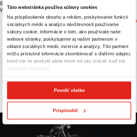
Objem motora (cm3):
300
Táto webstránka používa súbory cookies
Výkon (kW):
21
Na prispôsobenie obsahu a reklám, poskytovanie funkcií
Značka: Yamaha
sociálnych médií a analýzu návštevnosti používame
súbory cookie. Informácie o tom, ako používate naše
VIAC O PRODUKTE
webové stránky, poskytujeme aj našim partnerom v
Popis a parametre
oblasti sociálnych médií, inzercie a analýzy. Títo partneri
môžu príslušné informácie skombinovať s ďalšími údajmi,
YAMAHA XMAX 300 - MODRÁ
ktoré ste im poskytli alebo ktoré od vás získali, keď ste
používali ich služby.
Podrobné informácie o modely nájdete na stránke výrobcu:
https://www.yamaha-motor.eu/sk/sk/scooters/sport/pdp/xmax-300-
2026/
Povoliť všetko
Prispôsobiť