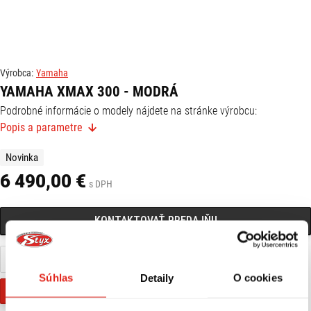
Výrobca:
Yamaha
YAMAHA XMAX 300 - MODRÁ
Podrobné informácie o modely nájdete na stránke výrobcu:
Popis a parametre
https://www.yamaha-motor.eu/sk/sk/scooters/sport/pdp/xmax-300-
2026/
Novinka
6 490,00 €
s DPH
KONTAKTOVAŤ PREDAJŇU
Nájdete ma na pobočke Zvolen
0915 332 153
Súhlas
Detaily
O cookies
Financovanie